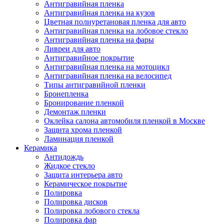
Антигравийная пленка
Антигравийная пленка на кузов
Цветная полиуретановая пленка для авто
Антигравийная пленка на лобовое стекло
Антигравийная пленка на фары
Ливреи для авто
Антигравийное покрытие
Антигравийная пленка на мотоцикл
Антигравийная пленка на велосипед
Типы антигравийной пленки
Бронепленка
Бронирование пленкой
Демонтаж пленки
Оклейка салона автомобиля пленкой в Москве
Защита хрома пленкой
Ламинация пленкой
Керамика
Антидождь
Жидкое стекло
Защита интерьера авто
Керамическое покрытие
Полировка
Полировка дисков
Полировка лобового стекла
Полировка фар