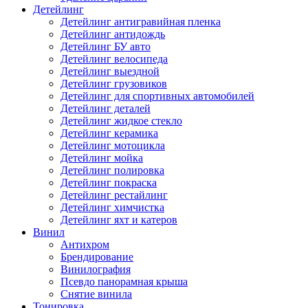
Детейлинг
Детейлинг антигравийная пленка
Детейлинг антидождь
Детейлинг БУ авто
Детейлинг велосипеда
Детейлинг выездной
Детейлинг грузовиков
Детейлинг для спортивных автомобилей
Детейлинг деталей
Детейлинг жидкое стекло
Детейлинг керамика
Детейлинг мотоцикла
Детейлинг мойка
Детейлинг полировка
Детейлинг покраска
Детейлинг рестайлинг
Детейлинг химчистка
Детейлинг яхт и катеров
Винил
Антихром
Брендирование
Винилография
Псевдо панорамная крыша
Снятие винила
Тонировка