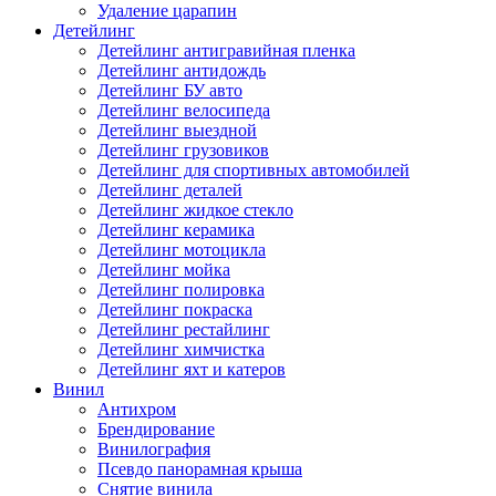
Удаление царапин
Детейлинг
Детейлинг антигравийная пленка
Детейлинг антидождь
Детейлинг БУ авто
Детейлинг велосипеда
Детейлинг выездной
Детейлинг грузовиков
Детейлинг для спортивных автомобилей
Детейлинг деталей
Детейлинг жидкое стекло
Детейлинг керамика
Детейлинг мотоцикла
Детейлинг мойка
Детейлинг полировка
Детейлинг покраска
Детейлинг рестайлинг
Детейлинг химчистка
Детейлинг яхт и катеров
Винил
Антихром
Брендирование
Винилография
Псевдо панорамная крыша
Снятие винила