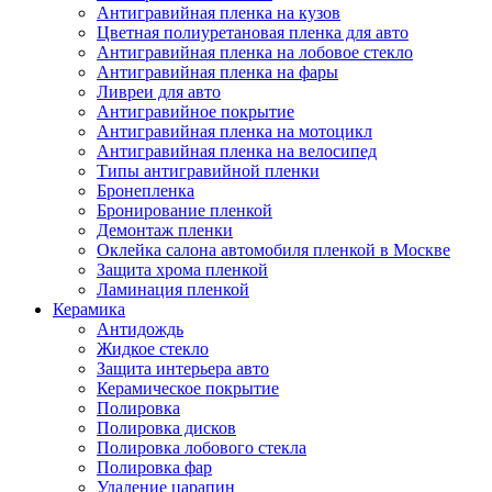
Антигравийная пленка на кузов
Цветная полиуретановая пленка для авто
Антигравийная пленка на лобовое стекло
Антигравийная пленка на фары
Ливреи для авто
Антигравийное покрытие
Антигравийная пленка на мотоцикл
Антигравийная пленка на велосипед
Типы антигравийной пленки
Бронепленка
Бронирование пленкой
Демонтаж пленки
Оклейка салона автомобиля пленкой в Москве
Защита хрома пленкой
Ламинация пленкой
Керамика
Антидождь
Жидкое стекло
Защита интерьера авто
Керамическое покрытие
Полировка
Полировка дисков
Полировка лобового стекла
Полировка фар
Удаление царапин