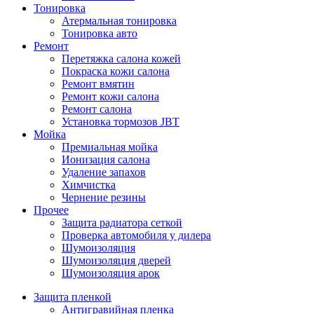
Тонировка
Атермальная тонировка
Тонировка авто
Ремонт
Перетяжка салона кожей
Покраска кожи салона
Ремонт вмятин
Ремонт кожи салона
Ремонт салона
Установка тормозов JBT
Мойка
Премиальная мойка
Ионизация салона
Удаление запахов
Химчистка
Чернение резины
Прочее
Защита радиатора сеткой
Проверка автомобиля у дилера
Шумоизоляция
Шумоизоляция дверей
Шумоизоляция арок
Защита пленкой
Антигравийная пленка