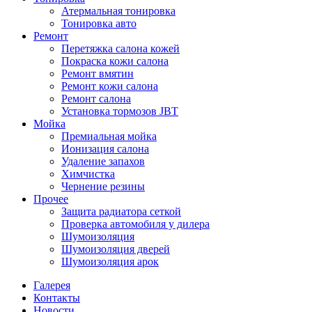
Атермальная тонировка
Тонировка авто
Ремонт
Перетяжка салона кожей
Покраска кожи салона
Ремонт вмятин
Ремонт кожи салона
Ремонт салона
Установка тормозов JBT
Мойка
Премиальная мойка
Ионизация салона
Удаление запахов
Химчистка
Чернение резины
Прочее
Защита радиатора сеткой
Проверка автомобиля у дилера
Шумоизоляция
Шумоизоляция дверей
Шумоизоляция арок
Галерея
Контакты
Новости