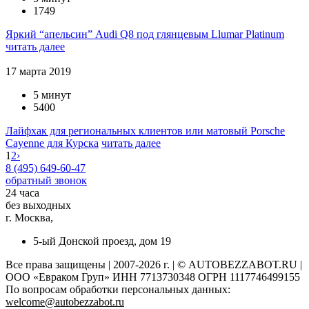
1749
Яркий “апельсин” Audi Q8 под глянцевым Llumar Platinum
читать далее
17 марта 2019
5 минут
5400
Лайфхак для региональных клиентов или матовый Porsche
Cayenne для Курска
читать далее
1
2
›
8 (495) 649-60-47
обратный звонок
24 часа
без выходных
г. Москва,
5-ый Донской проезд, дом 19
Все права защищены | 2007-2026 г. | © AUTOBEZZABOT.RU |
ООО «Евраком Груп» ИНН 7713730348 ОГРН 1117746499155
По вопросам обработки персональных данных:
welcome@autobezzabot.ru