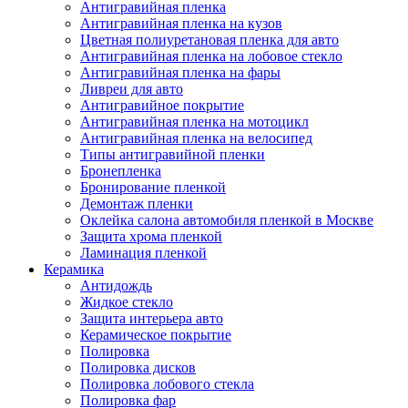
Антигравийная пленка
Антигравийная пленка на кузов
Цветная полиуретановая пленка для авто
Антигравийная пленка на лобовое стекло
Антигравийная пленка на фары
Ливреи для авто
Антигравийное покрытие
Антигравийная пленка на мотоцикл
Антигравийная пленка на велосипед
Типы антигравийной пленки
Бронепленка
Бронирование пленкой
Демонтаж пленки
Оклейка салона автомобиля пленкой в Москве
Защита хрома пленкой
Ламинация пленкой
Керамика
Антидождь
Жидкое стекло
Защита интерьера авто
Керамическое покрытие
Полировка
Полировка дисков
Полировка лобового стекла
Полировка фар