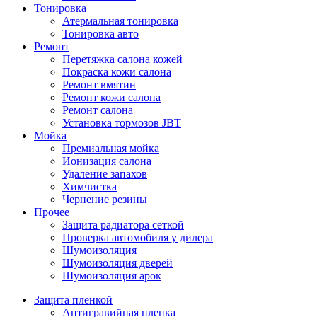
Тонировка
Атермальная тонировка
Тонировка авто
Ремонт
Перетяжка салона кожей
Покраска кожи салона
Ремонт вмятин
Ремонт кожи салона
Ремонт салона
Установка тормозов JBT
Мойка
Премиальная мойка
Ионизация салона
Удаление запахов
Химчистка
Чернение резины
Прочее
Защита радиатора сеткой
Проверка автомобиля у дилера
Шумоизоляция
Шумоизоляция дверей
Шумоизоляция арок
Защита пленкой
Антигравийная пленка