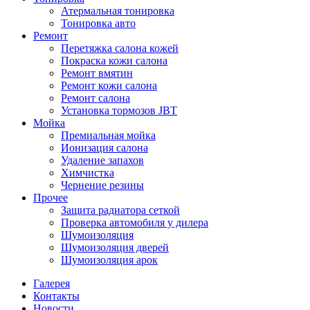
Атермальная тонировка
Тонировка авто
Ремонт
Перетяжка салона кожей
Покраска кожи салона
Ремонт вмятин
Ремонт кожи салона
Ремонт салона
Установка тормозов JBT
Мойка
Премиальная мойка
Ионизация салона
Удаление запахов
Химчистка
Чернение резины
Прочее
Защита радиатора сеткой
Проверка автомобиля у дилера
Шумоизоляция
Шумоизоляция дверей
Шумоизоляция арок
Галерея
Контакты
Новости