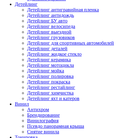
Детейлинг
Детейлинг антигравийная пленка
Детейлинг антидождь
Детейлинг БУ авто
Детейлинг велосипеда
Детейлинг выездной
Детейлинг грузовиков
Детейлинг для спортивных автомобилей
Детейлинг деталей
Детейлинг жидкое стекло
Детейлинг керамика
Детейлинг мотоцикла
Детейлинг мойка
Детейлинг полировка
Детейлинг покраска
Детейлинг рестайлинг
Детейлинг химчистка
Детейлинг яхт и катеров
Винил
Антихром
Брендирование
Винилография
Псевдо панорамная крыша
Снятие винила
Тонировка