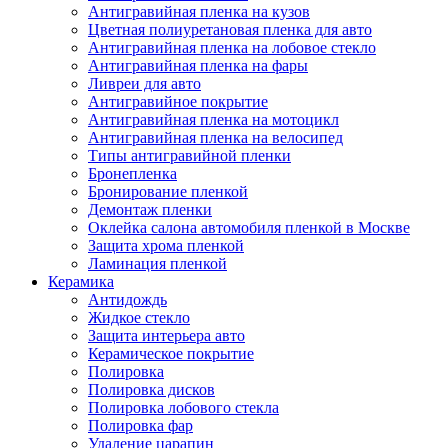
Антигравийная пленка на кузов
Цветная полиуретановая пленка для авто
Антигравийная пленка на лобовое стекло
Антигравийная пленка на фары
Ливреи для авто
Антигравийное покрытие
Антигравийная пленка на мотоцикл
Антигравийная пленка на велосипед
Типы антигравийной пленки
Бронепленка
Бронирование пленкой
Демонтаж пленки
Оклейка салона автомобиля пленкой в Москве
Защита хрома пленкой
Ламинация пленкой
Керамика
Антидождь
Жидкое стекло
Защита интерьера авто
Керамическое покрытие
Полировка
Полировка дисков
Полировка лобового стекла
Полировка фар
Удаление царапин