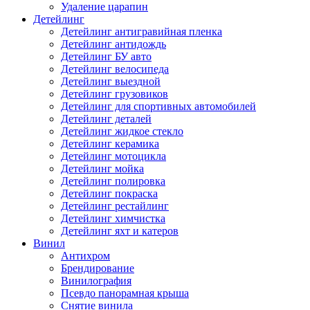
Удаление царапин
Детейлинг
Детейлинг антигравийная пленка
Детейлинг антидождь
Детейлинг БУ авто
Детейлинг велосипеда
Детейлинг выездной
Детейлинг грузовиков
Детейлинг для спортивных автомобилей
Детейлинг деталей
Детейлинг жидкое стекло
Детейлинг керамика
Детейлинг мотоцикла
Детейлинг мойка
Детейлинг полировка
Детейлинг покраска
Детейлинг рестайлинг
Детейлинг химчистка
Детейлинг яхт и катеров
Винил
Антихром
Брендирование
Винилография
Псевдо панорамная крыша
Снятие винила