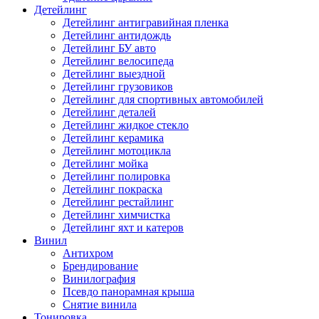
Детейлинг
Детейлинг антигравийная пленка
Детейлинг антидождь
Детейлинг БУ авто
Детейлинг велосипеда
Детейлинг выездной
Детейлинг грузовиков
Детейлинг для спортивных автомобилей
Детейлинг деталей
Детейлинг жидкое стекло
Детейлинг керамика
Детейлинг мотоцикла
Детейлинг мойка
Детейлинг полировка
Детейлинг покраска
Детейлинг рестайлинг
Детейлинг химчистка
Детейлинг яхт и катеров
Винил
Антихром
Брендирование
Винилография
Псевдо панорамная крыша
Снятие винила
Тонировка