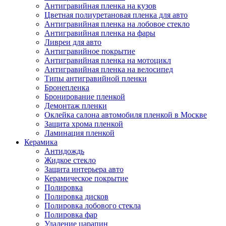
Антигравийная пленка на кузов
Цветная полиуретановая пленка для авто
Антигравийная пленка на лобовое стекло
Антигравийная пленка на фары
Ливреи для авто
Антигравийное покрытие
Антигравийная пленка на мотоцикл
Антигравийная пленка на велосипед
Типы антигравийной пленки
Бронепленка
Бронирование пленкой
Демонтаж пленки
Оклейка салона автомобиля пленкой в Москве
Защита хрома пленкой
Ламинация пленкой
Керамика
Антидождь
Жидкое стекло
Защита интерьера авто
Керамическое покрытие
Полировка
Полировка дисков
Полировка лобового стекла
Полировка фар
Удаление царапин