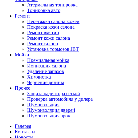
Атермальная тонировка
Тонировка авто
Ремонт
Перетяжка салона кожей
Покраска кожи салона
Ремонт вмятин
Ремонт кожи салона
Ремонт салона
Установка тормозов JBT
Мойка
Премиальная мойка
Ионизация салона
Удаление запахов
Химчистка
Чернение резины
Прочее
Защита радиатора сеткой
Проверка автомобиля у дилера
Шумоизоляция
Шумоизоляция дверей
Шумоизоляция арок
Галерея
Контакты
Новости