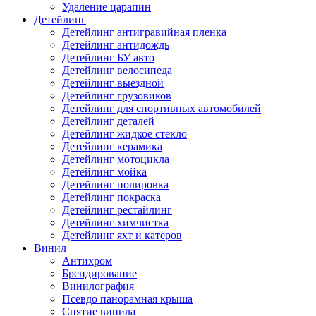
Удаление царапин
Детейлинг
Детейлинг антигравийная пленка
Детейлинг антидождь
Детейлинг БУ авто
Детейлинг велосипеда
Детейлинг выездной
Детейлинг грузовиков
Детейлинг для спортивных автомобилей
Детейлинг деталей
Детейлинг жидкое стекло
Детейлинг керамика
Детейлинг мотоцикла
Детейлинг мойка
Детейлинг полировка
Детейлинг покраска
Детейлинг рестайлинг
Детейлинг химчистка
Детейлинг яхт и катеров
Винил
Антихром
Брендирование
Винилография
Псевдо панорамная крыша
Снятие винила