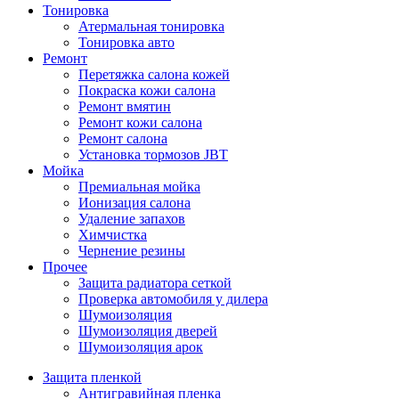
Тонировка
Атермальная тонировка
Тонировка авто
Ремонт
Перетяжка салона кожей
Покраска кожи салона
Ремонт вмятин
Ремонт кожи салона
Ремонт салона
Установка тормозов JBT
Мойка
Премиальная мойка
Ионизация салона
Удаление запахов
Химчистка
Чернение резины
Прочее
Защита радиатора сеткой
Проверка автомобиля у дилера
Шумоизоляция
Шумоизоляция дверей
Шумоизоляция арок
Защита пленкой
Антигравийная пленка