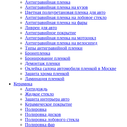
Антигравийная пленка
Антигравийная пленка на кузов
Цветная полиуретановая пленка для авто
Антигравийная пленка на лобовое стекло
Антигравийная пленка на фары
Ливреи для авто
Антигравийное покрытие
Антигравийная пленка на мотоцикл
Антигравийная пленка на велосипед
Типы антигравийной пленки
Бронепленка
Бронирование пленкой
Демонтаж пленки
Оклейка салона автомобиля пленкой в Москве
Защита хрома пленкой
Ламинация пленкой
Керамика
Антидождь
Жидкое стекло
Защита интерьера авто
Керамическое покрытие
Полировка
Полировка дисков
Полировка лобового стекла
Полировка фар