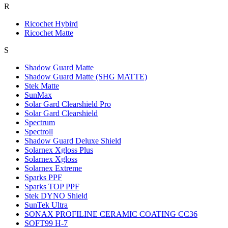
R
Ricochet Hybird
Ricochet Matte
S
Shadow Guard Matte
Shadow Guard Matte (SHG MATTE)
Stek Matte
SunMax
Solar Gard Clearshield Pro
Solar Gard Clearshield
Spectrum
Spectroll
Shadow Guard Deluxe Shield
Solarnex Xgloss Plus
Solarnex Xgloss
Solarnex Extreme
Sparks PPF
Sparks TOP PPF
Stek DYNO Shield
SunTek Ultra
SONAX PROFILINE CERAMIC COATING CC36
SOFT99 H-7