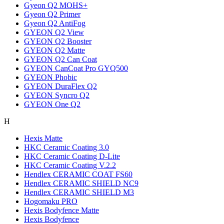
Gyeon Q2 MOHS+
Gyeon Q2 Primer
Gyeon Q2 AntiFog
GYEON Q2 View
GYEON Q2 Booster
GYEON Q2 Matte
GYEON Q2 Can Coat
GYEON CanCoat Pro GYQ500
GYEON Phobic
GYEON DuraFlex Q2
GYEON Syncro Q2
GYEON One Q2
H
Hexis Matte
HKC Ceramic Coating 3.0
HKC Ceramic Coating D-Lite
HKC Ceramic Coating V.2.2
Hendlex CERAMIC COAT FS60
Hendlex CERAMIC SHIELD NC9
Hendlex CERAMIC SHIELD М3
Hogomaku PRO
Hexis Bodyfence Matte
Hexis Bodyfence