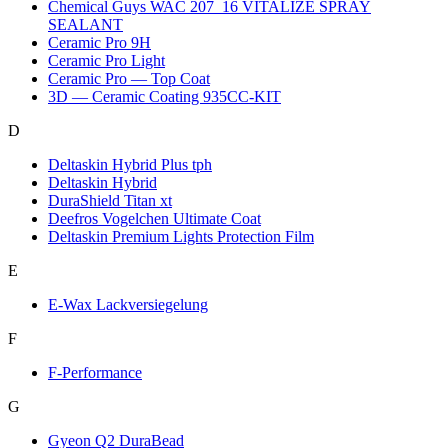
Chemical Guys WAC 207_16 VITALIZE SPRAY
SEALANT
Ceramic Pro 9H
Ceramic Pro Light
Ceramic Pro — Top Coat
3D — Ceramic Coating 935CC-KIT
D
Deltaskin Hybrid Plus tph
Deltaskin Hybrid
DuraShield Titan xt
Deefros Vogelchen Ultimate Coat
Deltaskin Premium Lights Protection Film
E
E-Wax Lackversiegelung
F
F-Performance
G
Gyeon Q2 DuraBead