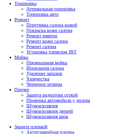
Тонировка
Атермальная тонировка
Тонировка авто
Ремонт
Перетяжка салона кожей
Покраска кожи салона
Ремонт вмятин
Ремонт кожи салона
Ремонт салона
Установка тормозов JBT
Мойка
Премиальная мойка
Ионизация салона
Удаление запахов
Химчистка
Чернение резины
Прочее
Защита радиатора сеткой
Проверка автомобиля у дилера
Шумоизоляция
Шумоизоляция дверей
Шумоизоляция арок
Защита пленкой
Антигравийная пленка