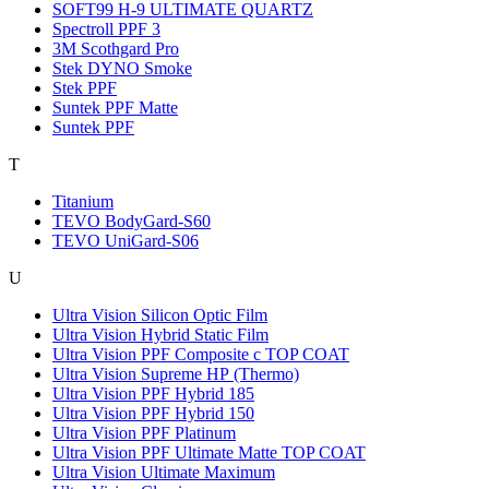
SOFT99 H-9 ULTIMATE QUARTZ
Spectroll PPF 3
3M Scothgard Pro
Stek DYNO Smoke
Stek PPF
Suntek PPF Matte
Suntek PPF
T
Titanium
TEVO BodyGard-S60
TEVO UniGard-S06
U
Ultra Vision Silicon Optic Film
Ultra Vision Hybrid Static Film
Ultra Vision PPF Composite c TOP COAT
Ultra Vision Supreme НР (Thermo)
Ultra Vision PPF Hybrid 185
Ultra Vision PPF Hybrid 150
Ultra Vision PPF Platinum
Ultra Vision PPF Ultimate Matte TOP COAT
Ultra Vision Ultimate Maximum