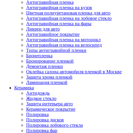
Антигравийная пленка
Антигравийная пленка на кузов
Цветная полиуретановая пленка для авто
Антигравийная пленка на лобовое стекло
Антигравийная пленка на фары
Ливреи для авто
Антигравийное покрытие
Антигравийная пленка на мотоцикл
Антигравийная пленка на велосипед
Типы антигравийной пленки
Бронепленка
Бронирование пленкой
Демонтаж пленки
Оклейка салона автомобиля пленкой в Москве
Защита хрома пленкой
Ламинация пленкой
Керамика
Антидождь
Жидкое стекло
Защита интерьера авто
Керамическое покрытие
Полировка
Полировка дисков
Полировка лобового стекла
Полировка фар