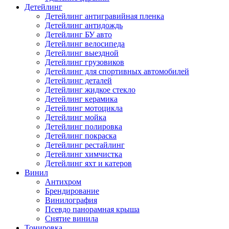
Детейлинг
Детейлинг антигравийная пленка
Детейлинг антидождь
Детейлинг БУ авто
Детейлинг велосипеда
Детейлинг выездной
Детейлинг грузовиков
Детейлинг для спортивных автомобилей
Детейлинг деталей
Детейлинг жидкое стекло
Детейлинг керамика
Детейлинг мотоцикла
Детейлинг мойка
Детейлинг полировка
Детейлинг покраска
Детейлинг рестайлинг
Детейлинг химчистка
Детейлинг яхт и катеров
Винил
Антихром
Брендирование
Винилография
Псевдо панорамная крыша
Снятие винила
Тонировка