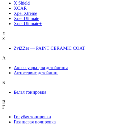
X Shield
XCAR
Xpel Xtreme
Xpel Ultimate
Xpel Ultimate+
Y
Z
ZviZZer — PAINT CERAMIC COAT
А
Аксессуары для детейлинга
Автосервис детейлинг
Б
Белая тонировка
В
Г
Голубая тонировка
Глянцевая полировка