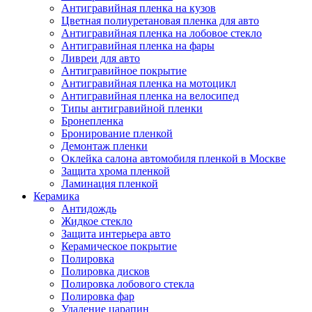
Антигравийная пленка на кузов
Цветная полиуретановая пленка для авто
Антигравийная пленка на лобовое стекло
Антигравийная пленка на фары
Ливреи для авто
Антигравийное покрытие
Антигравийная пленка на мотоцикл
Антигравийная пленка на велосипед
Типы антигравийной пленки
Бронепленка
Бронирование пленкой
Демонтаж пленки
Оклейка салона автомобиля пленкой в Москве
Защита хрома пленкой
Ламинация пленкой
Керамика
Антидождь
Жидкое стекло
Защита интерьера авто
Керамическое покрытие
Полировка
Полировка дисков
Полировка лобового стекла
Полировка фар
Удаление царапин