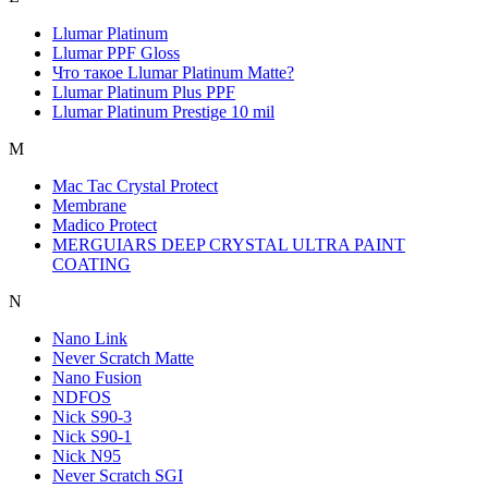
Llumar Platinum
Llumar PPF Gloss
Что такое Llumar Platinum Matte?
Llumar Platinum Plus PPF
Llumar Platinum Prestige 10 mil
M
Mac Tac Crystal Protect
Membrane
Madico Protect
MERGUIARS DEEP CRYSTAL ULTRA PAINT
COATING
N
Nano Link
Never Scratсh Matte
Nano Fusion
NDFOS
Nick S90-3
Nick S90-1
Nick N95
Never Scratch SGI