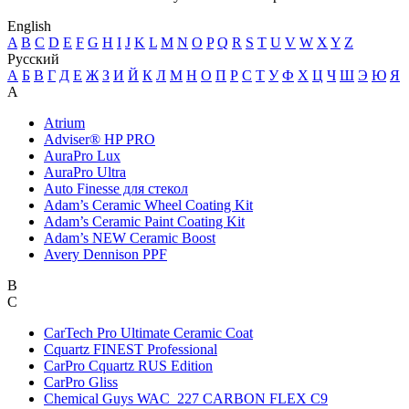
English
A
B
C
D
E
F
G
H
I
J
K
L
M
N
O
P
Q
R
S
T
U
V
W
X
Y
Z
Русский
А
Б
В
Г
Д
Е
Ж
З
И
Й
К
Л
М
Н
О
П
Р
С
Т
У
Ф
Х
Ц
Ч
Ш
Э
Ю
Я
A
Atrium
Adviser® HP PRO
AuraPro Lux
AuraPro Ultra
Auto Finesse для стекол
Adam’s Ceramic Wheel Coating Kit
Adam’s Ceramic Paint Coating Kit
Adam’s NEW Ceramic Boost
Avery Dennison PPF
B
C
CarTech Pro Ultimate Ceramic Coat
Cquartz FINEST Professional
CarPro Cquartz RUS Edition
CarPro Gliss
Chemical Guys WAC_227 CARBON FLEX C9