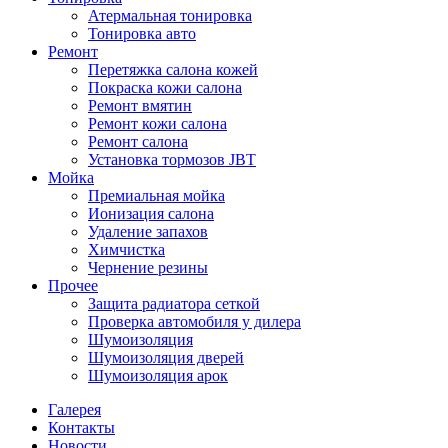
Атермальная тонировка
Тонировка авто
Ремонт
Перетяжка салона кожей
Покраска кожи салона
Ремонт вмятин
Ремонт кожи салона
Ремонт салона
Установка тормозов JBT
Мойка
Премиальная мойка
Ионизация салона
Удаление запахов
Химчистка
Чернение резины
Прочее
Защита радиатора сеткой
Проверка автомобиля у дилера
Шумоизоляция
Шумоизоляция дверей
Шумоизоляция арок
Галерея
Контакты
Новости