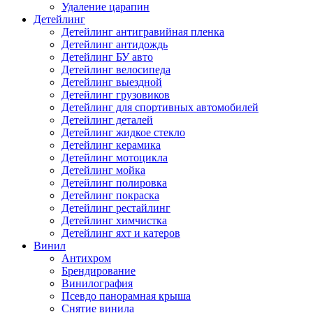
Удаление царапин
Детейлинг
Детейлинг антигравийная пленка
Детейлинг антидождь
Детейлинг БУ авто
Детейлинг велосипеда
Детейлинг выездной
Детейлинг грузовиков
Детейлинг для спортивных автомобилей
Детейлинг деталей
Детейлинг жидкое стекло
Детейлинг керамика
Детейлинг мотоцикла
Детейлинг мойка
Детейлинг полировка
Детейлинг покраска
Детейлинг рестайлинг
Детейлинг химчистка
Детейлинг яхт и катеров
Винил
Антихром
Брендирование
Винилография
Псевдо панорамная крыша
Снятие винила