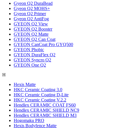
Gyeon Q2 DuraBead
Gyeon Q2 MOHS+
Gyeon Q2 Primer
Gyeon Q2 AntiFog
GYEON Q2 View
GYEON Q2 Booster
GYEON Q2 Matte
GYEON Q2 Can Coat
GYEON CanCoat Pro GYQ500
GYEON Phobic
GYEON DuraFlex Q2
GYEON Syncro Q2
GYEON One Q2
H
Hexis Matte
HKC Ceramic Coating 3.0
HKC Ceramic Coating D-Lite
HKC Ceramic Coating V.2.2
Hendlex CERAMIC COAT FS60
Hendlex CERAMIC SHIELD NC9
Hendlex CERAMIC SHIELD М3
Hogomaku PRO
Hexis Bodyfence Matte