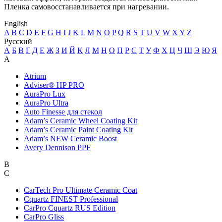
Пленка самовосстанавливается при нагревании.
English
A
B
C
D
E
F
G
H
I
J
K
L
M
N
O
P
Q
R
S
T
U
V
W
X
Y
Z
Русский
А
Б
В
Г
Д
Е
Ж
З
И
Й
К
Л
М
Н
О
П
Р
С
Т
У
Ф
Х
Ц
Ч
Ш
Э
Ю
Я
A
Atrium
Adviser® HP PRO
AuraPro Lux
AuraPro Ultra
Auto Finesse для стекол
Adam’s Ceramic Wheel Coating Kit
Adam’s Ceramic Paint Coating Kit
Adam’s NEW Ceramic Boost
Avery Dennison PPF
B
C
CarTech Pro Ultimate Ceramic Coat
Cquartz FINEST Professional
CarPro Cquartz RUS Edition
CarPro Gliss