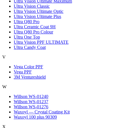
Ultra Vision Ultimate Maximum
Ultra Vision Classic
Ultra Vision Ultimate Optic
Ultra Vision Ultimate Plus
Ultra Q80 Pro
Ultra Ceramic Coat 9H
Ultra Q80 Pro Colour
Ultra One Top
Ultra Vision PPF ULTIMATE
Ultra Candy Coat
V
Vega Color PPF
Vega PPF
3M Ventureshield
W
Willson WS-01240
Willson WS-01237
Willson WS-01276
Waxoyl — Crystal Coating Kit
Waxoyl 100 plus 90309
X