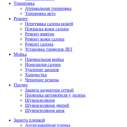
Тонировка
Атермальная тонировка
Тонировка авто
Ремонт
Перетяжка салона кожей
Покраска кожи салона
Ремонт вмятин
Ремонт кожи салона
Ремонт салона
Установка тормозов JBT
Мойка
Премиальная мойка
Ионизация салона
Удаление запахов
Химчистка
Чернение резины
Прочее
Защита радиатора сеткой
Проверка автомобиля у дилера
Шумоизоляция
Шумоизоляция дверей
Шумоизоляция арок
Защита пленкой
Антигравийная пленка