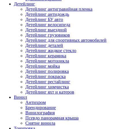
Детейлинг
Детейлинг антигравийная пленка
Детейлинг антидождь
Детейлинг БУ авто
Детейлинг велосипеда
Детейлинг выездной
Детейлинг грузовиков
Детейлинг для спортивных автомобилей
Детейлинг деталей
Детейлинг жидкое стекло
Детейлинг керамика
Детейлинг мотоцикла
Детейлинг мойка
Детейлинг полировка
Детейлинг покраска
Детейлинг рестайлинг
Детейлинг химчистка
Детейлинг яхт и катеров
Винил
Антихром
Брендирование
Винилография
Псевдо панорамная крыша
Снятие винила
Тонировка