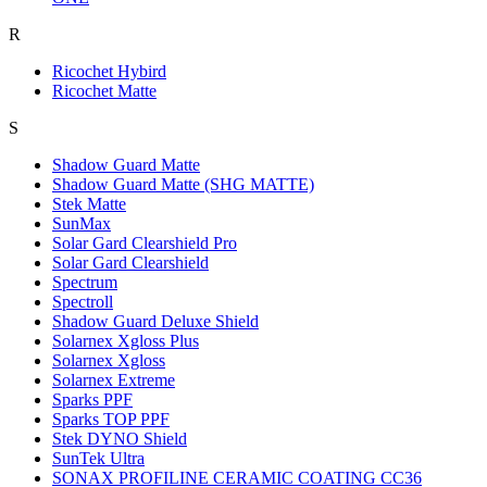
R
Ricochet Hybird
Ricochet Matte
S
Shadow Guard Matte
Shadow Guard Matte (SHG MATTE)
Stek Matte
SunMax
Solar Gard Clearshield Pro
Solar Gard Clearshield
Spectrum
Spectroll
Shadow Guard Deluxe Shield
Solarnex Xgloss Plus
Solarnex Xgloss
Solarnex Extreme
Sparks PPF
Sparks TOP PPF
Stek DYNO Shield
SunTek Ultra
SONAX PROFILINE CERAMIC COATING CC36