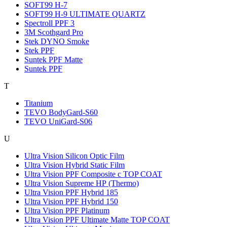
SOFT99 H-7
SOFT99 H-9 ULTIMATE QUARTZ
Spectroll PPF 3
3M Scothgard Pro
Stek DYNO Smoke
Stek PPF
Suntek PPF Matte
Suntek PPF
T
Titanium
TEVO BodyGard-S60
TEVO UniGard-S06
U
Ultra Vision Silicon Optic Film
Ultra Vision Hybrid Static Film
Ultra Vision PPF Composite c TOP COAT
Ultra Vision Supreme НР (Thermo)
Ultra Vision PPF Hybrid 185
Ultra Vision PPF Hybrid 150
Ultra Vision PPF Platinum
Ultra Vision PPF Ultimate Matte TOP COAT