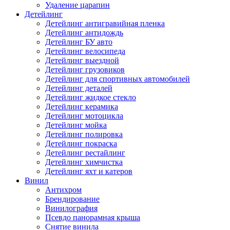
Удаление царапин
Детейлинг
Детейлинг антигравийная пленка
Детейлинг антидождь
Детейлинг БУ авто
Детейлинг велосипеда
Детейлинг выездной
Детейлинг грузовиков
Детейлинг для спортивных автомобилей
Детейлинг деталей
Детейлинг жидкое стекло
Детейлинг керамика
Детейлинг мотоцикла
Детейлинг мойка
Детейлинг полировка
Детейлинг покраска
Детейлинг рестайлинг
Детейлинг химчистка
Детейлинг яхт и катеров
Винил
Антихром
Брендирование
Винилография
Псевдо панорамная крыша
Снятие винила