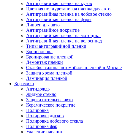
Антигравийная пленка на кузов
Цветная полиуретановая пленка для авто
Антигравийная пленка на лобовое стекло
Антигравийная пленка на фары
Ливреи для авто
Антигравийное покрытие
Антигравийная пленка на мотоцикл
Антигравийная пленка на велосипед
Типы антигравийной пленки
Бронепленка
Бронирование пленкой
Демонтаж пленки
Оклейка салона автомобиля пленкой в Москве
Защита хрома пленкой
Ламинация пленкой
Керамика
Антидождь
Жидкое стекло
Защита интерьера авто
Керамическое покрытие
Полировка
Полировка дисков
Полировка лобового стекла
Полировка фар
Удаление царапин