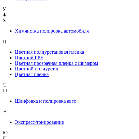
У
Ф
Х
Химчистка полировка автомобиля
Ц
Цветная полиуретановая пленка
Цветной PPF
Цветная прозрачная пленка с шимером
Цветной полиуретан
Цветная пленка
Ч
Ш
Шлифовка и полировка авто
Э
Экспресс-тонирование
Ю
Я