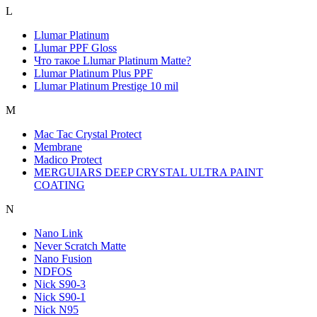
L
Llumar Platinum
Llumar PPF Gloss
Что такое Llumar Platinum Matte?
Llumar Platinum Plus PPF
Llumar Platinum Prestige 10 mil
M
Mac Tac Crystal Protect
Membrane
Madico Protect
MERGUIARS DEEP CRYSTAL ULTRA PAINT
COATING
N
Nano Link
Never Scratсh Matte
Nano Fusion
NDFOS
Nick S90-3
Nick S90-1
Nick N95