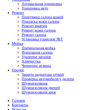
Атермальная тонировка
Тонировка авто
Ремонт
Перетяжка салона кожей
Покраска кожи салона
Ремонт вмятин
Ремонт кожи салона
Ремонт салона
Установка тормозов JBT
Мойка
Премиальная мойка
Ионизация салона
Удаление запахов
Химчистка
Чернение резины
Прочее
Защита радиатора сеткой
Проверка автомобиля у дилера
Шумоизоляция
Шумоизоляция дверей
Шумоизоляция арок
Галерея
Контакты
Новости