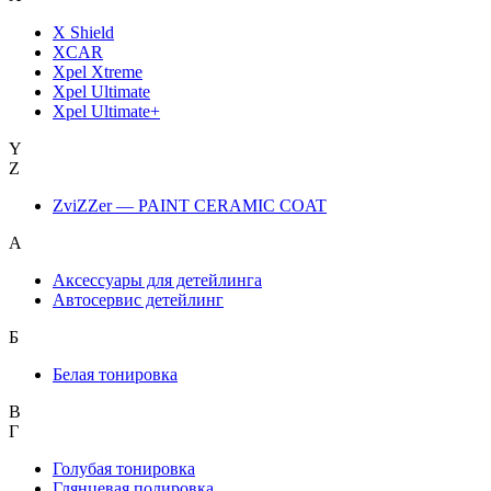
X Shield
XCAR
Xpel Xtreme
Xpel Ultimate
Xpel Ultimate+
Y
Z
ZviZZer — PAINT CERAMIC COAT
А
Аксессуары для детейлинга
Автосервис детейлинг
Б
Белая тонировка
В
Г
Голубая тонировка
Глянцевая полировка