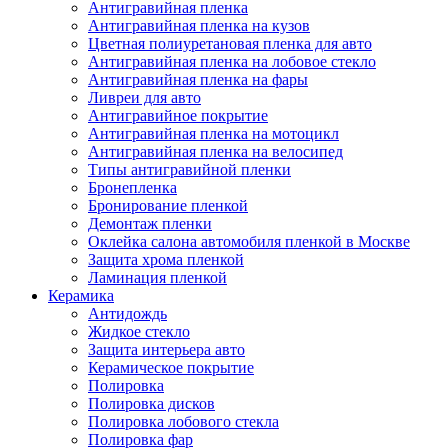
Антигравийная пленка
Антигравийная пленка на кузов
Цветная полиуретановая пленка для авто
Антигравийная пленка на лобовое стекло
Антигравийная пленка на фары
Ливреи для авто
Антигравийное покрытие
Антигравийная пленка на мотоцикл
Антигравийная пленка на велосипед
Типы антигравийной пленки
Бронепленка
Бронирование пленкой
Демонтаж пленки
Оклейка салона автомобиля пленкой в Москве
Защита хрома пленкой
Ламинация пленкой
Керамика
Антидождь
Жидкое стекло
Защита интерьера авто
Керамическое покрытие
Полировка
Полировка дисков
Полировка лобового стекла
Полировка фар