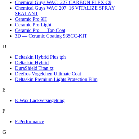
Chemical Guys WAC_227 CARBON FLEX C9
Chemical Guys WAC 207_16 VITALIZE SPRAY
SEALANT
Ceramic Pro 9H
Ceramic Pro Light
Ceramic Pro — Top Coat
3D — Ceramic Coating 935CC-KIT
D
Deltaskin Hybrid Plus tph
Deltaskin Hybrid
DuraShield Titan xt
Deefros Vogelchen Ultimate Coat
Deltaskin Premium Lights Protection Film
E
E-Wax Lackversiegelung
F
F-Performance
G