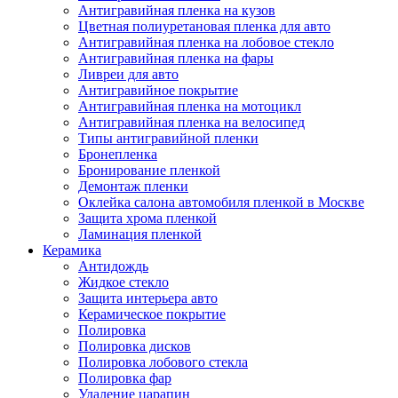
Антигравийная пленка на кузов
Цветная полиуретановая пленка для авто
Антигравийная пленка на лобовое стекло
Антигравийная пленка на фары
Ливреи для авто
Антигравийное покрытие
Антигравийная пленка на мотоцикл
Антигравийная пленка на велосипед
Типы антигравийной пленки
Бронепленка
Бронирование пленкой
Демонтаж пленки
Оклейка салона автомобиля пленкой в Москве
Защита хрома пленкой
Ламинация пленкой
Керамика
Антидождь
Жидкое стекло
Защита интерьера авто
Керамическое покрытие
Полировка
Полировка дисков
Полировка лобового стекла
Полировка фар
Удаление царапин