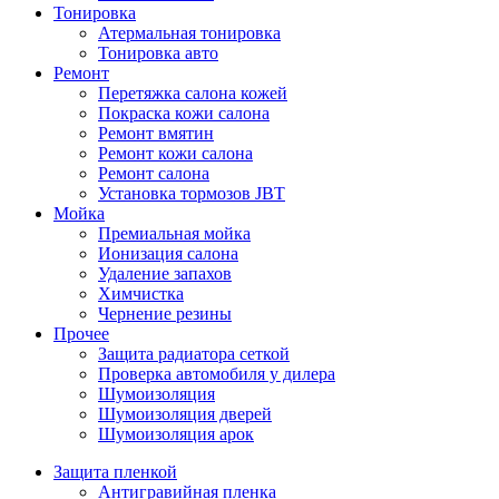
Тонировка
Атермальная тонировка
Тонировка авто
Ремонт
Перетяжка салона кожей
Покраска кожи салона
Ремонт вмятин
Ремонт кожи салона
Ремонт салона
Установка тормозов JBT
Мойка
Премиальная мойка
Ионизация салона
Удаление запахов
Химчистка
Чернение резины
Прочее
Защита радиатора сеткой
Проверка автомобиля у дилера
Шумоизоляция
Шумоизоляция дверей
Шумоизоляция арок
Защита пленкой
Антигравийная пленка