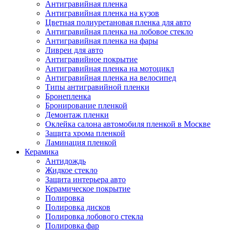
Антигравийная пленка
Антигравийная пленка на кузов
Цветная полиуретановая пленка для авто
Антигравийная пленка на лобовое стекло
Антигравийная пленка на фары
Ливреи для авто
Антигравийное покрытие
Антигравийная пленка на мотоцикл
Антигравийная пленка на велосипед
Типы антигравийной пленки
Бронепленка
Бронирование пленкой
Демонтаж пленки
Оклейка салона автомобиля пленкой в Москве
Защита хрома пленкой
Ламинация пленкой
Керамика
Антидождь
Жидкое стекло
Защита интерьера авто
Керамическое покрытие
Полировка
Полировка дисков
Полировка лобового стекла
Полировка фар