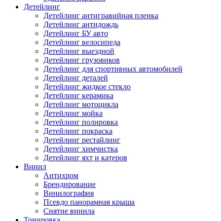
Детейлинг
Детейлинг антигравийная пленка
Детейлинг антидождь
Детейлинг БУ авто
Детейлинг велосипеда
Детейлинг выездной
Детейлинг грузовиков
Детейлинг для спортивных автомобилей
Детейлинг деталей
Детейлинг жидкое стекло
Детейлинг керамика
Детейлинг мотоцикла
Детейлинг мойка
Детейлинг полировка
Детейлинг покраска
Детейлинг рестайлинг
Детейлинг химчистка
Детейлинг яхт и катеров
Винил
Антихром
Брендирование
Винилография
Псевдо панорамная крыша
Снятие винила
Тонировка