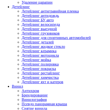
Удаление царапин
Детейлинг
Детейлинг антигравийная пленка
Детейлинг антидождь
Детейлинг БУ авто
Детейлинг велосипеда
Детейлинг выездной
Детейлинг грузовиков
Детейлинг для спортивных автомобилей
Детейлинг деталей
Детейлинг жидкое стекло
Детейлинг керамика
Детейлинг мотоцикла
Детейлинг мойка
Детейлинг полировка
Детейлинг покраска
Детейлинг рестайлинг
Детейлинг химчистка
Детейлинг яхт и катеров
Винил
Антихром
Брендирование
Винилография
Псевдо панорамная крыша
Снятие винила