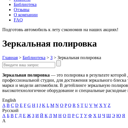
Библиотека
Отзывы
О компании
FAQ
Подготовь автомобиль к лету сэкономив на наших акциях!
под
Зеркальная полировка
Главная
>
Библиотека
>
З
>
Зеркальная полировка
Зеркальная полировка
— это полировка в результате которой
профессиональной студии, для достижения зеркального блеска 
марки и модели автомобиля. В детейлинге зеркальную полиров
высокотехнологичное оборудование и специальные расходные 
English
A
B
C
D
E
F
G
H
I
J
K
L
M
N
O
P
Q
R
S
T
U
V
W
X
Y
Z
Русский
А
Б
В
Г
Д
Е
Ж
З
И
Й
К
Л
М
Н
О
П
Р
С
Т
У
Ф
Х
Ц
Ч
Ш
Э
Ю
Я
A