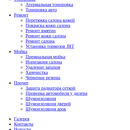
Атермальная тонировка
Тонировка авто
Ремонт
Перетяжка салона кожей
Покраска кожи салона
Ремонт вмятин
Ремонт кожи салона
Ремонт салона
Установка тормозов JBT
Мойка
Премиальная мойка
Ионизация салона
Удаление запахов
Химчистка
Чернение резины
Прочее
Защита радиатора сеткой
Проверка автомобиля у дилера
Шумоизоляция
Шумоизоляция дверей
Шумоизоляция арок
Галерея
Контакты
Новости