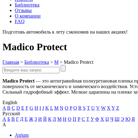
Библиотека
Отзывы
О компании
FAQ
Подготовь автомобиль к лету сэкономив на наших акциях!
под
Madico Protect
Главная
>
Библиотека
>
M
>
Madico Protect
Madico Protect
— это антигравийная полиуретановая пленка п
поверхность от механического и химического воздействия. Уст
Сильный гидрофобный эффект. Мелкие царапины на пленке зат
English
A
B
C
D
E
F
G
H
I
J
K
L
M
N
O
P
Q
R
S
T
U
V
W
X
Y
Z
Русский
А
Б
В
Г
Д
Е
Ж
З
И
Й
К
Л
М
Н
О
П
Р
С
Т
У
Ф
Х
Ц
Ч
Ш
Э
Ю
Я
A
Atrium