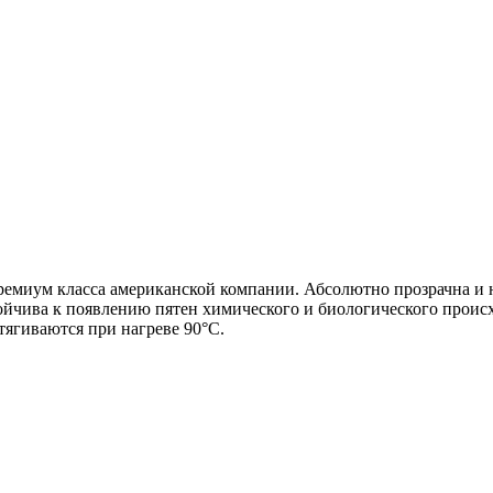
робнее
ремиум класса американской компании. Абсолютно прозрачна и 
ойчива к появлению пятен химического и биологического происх
ягиваются при нагреве 90°С.