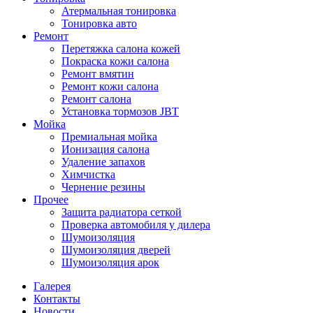
Атермальная тонировка
Тонировка авто
Ремонт
Перетяжка салона кожей
Покраска кожи салона
Ремонт вмятин
Ремонт кожи салона
Ремонт салона
Установка тормозов JBT
Мойка
Премиальная мойка
Ионизация салона
Удаление запахов
Химчистка
Чернение резины
Прочее
Защита радиатора сеткой
Проверка автомобиля у дилера
Шумоизоляция
Шумоизоляция дверей
Шумоизоляция арок
Галерея
Контакты
Новости