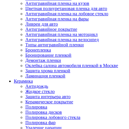
Антигравийная пленка на кузов
Цветная полиуретановая пленка для авто
Антигравийная пленка на лобовое стекло
Антигравийная пленка на фары
Ливреи для авто
Антигравийное покрытие
Антигравийная пленка на мотоцикл
Антигравийная пленка на велосипед
Типы антигравийной пленки
Бронепленка
Бронирование пленкой
Демонтаж пленки
Оклейка салона автомобиля пленкой в Москве
Защита хрома пленкой
Ламинация пленкой
Керамика
Антидождь
Жидкое стекло
Защита интерьера авто
Керамическое покрытие
Полировка
Полировка дисков
Полировка лобового стекла
Полировка фар
Удаление царапин