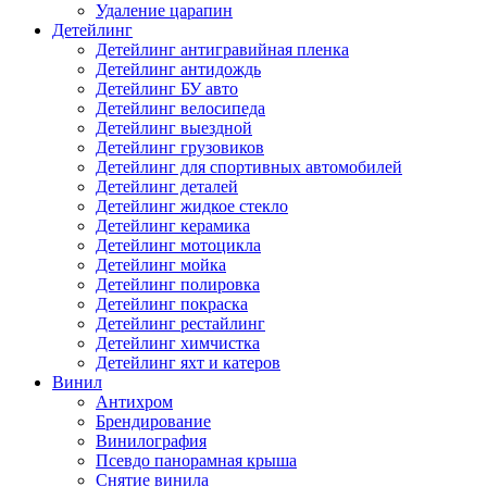
Удаление царапин
Детейлинг
Детейлинг антигравийная пленка
Детейлинг антидождь
Детейлинг БУ авто
Детейлинг велосипеда
Детейлинг выездной
Детейлинг грузовиков
Детейлинг для спортивных автомобилей
Детейлинг деталей
Детейлинг жидкое стекло
Детейлинг керамика
Детейлинг мотоцикла
Детейлинг мойка
Детейлинг полировка
Детейлинг покраска
Детейлинг рестайлинг
Детейлинг химчистка
Детейлинг яхт и катеров
Винил
Антихром
Брендирование
Винилография
Псевдо панорамная крыша
Снятие винила