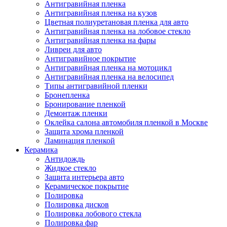
Антигравийная пленка
Антигравийная пленка на кузов
Цветная полиуретановая пленка для авто
Антигравийная пленка на лобовое стекло
Антигравийная пленка на фары
Ливреи для авто
Антигравийное покрытие
Антигравийная пленка на мотоцикл
Антигравийная пленка на велосипед
Типы антигравийной пленки
Бронепленка
Бронирование пленкой
Демонтаж пленки
Оклейка салона автомобиля пленкой в Москве
Защита хрома пленкой
Ламинация пленкой
Керамика
Антидождь
Жидкое стекло
Защита интерьера авто
Керамическое покрытие
Полировка
Полировка дисков
Полировка лобового стекла
Полировка фар