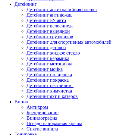
Детейлинг
Детейлинг антигравийная пленка
Детейлинг антидождь
Детейлинг БУ авто
Детейлинг велосипеда
Детейлинг выездной
Детейлинг грузовиков
Детейлинг для спортивных автомобилей
Детейлинг деталей
Детейлинг жидкое стекло
Детейлинг керамика
Детейлинг мотоцикла
Детейлинг мойка
Детейлинг полировка
Детейлинг покраска
Детейлинг рестайлинг
Детейлинг химчистка
Детейлинг яхт и катеров
Винил
Антихром
Брендирование
Винилография
Псевдо панорамная крыша
Снятие винила
Тонировка