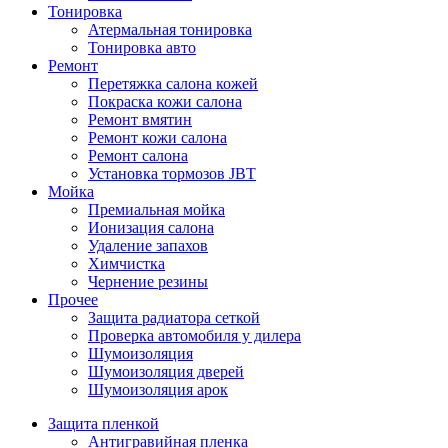
Тонировка
Атермальная тонировка
Тонировка авто
Ремонт
Перетяжка салона кожей
Покраска кожи салона
Ремонт вмятин
Ремонт кожи салона
Ремонт салона
Установка тормозов JBT
Мойка
Премиальная мойка
Ионизация салона
Удаление запахов
Химчистка
Чернение резины
Прочее
Защита радиатора сеткой
Проверка автомобиля у дилера
Шумоизоляция
Шумоизоляция дверей
Шумоизоляция арок
Защита пленкой
Антигравийная пленка