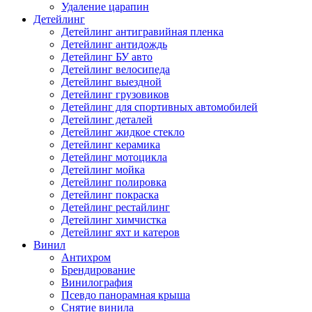
Удаление царапин
Детейлинг
Детейлинг антигравийная пленка
Детейлинг антидождь
Детейлинг БУ авто
Детейлинг велосипеда
Детейлинг выездной
Детейлинг грузовиков
Детейлинг для спортивных автомобилей
Детейлинг деталей
Детейлинг жидкое стекло
Детейлинг керамика
Детейлинг мотоцикла
Детейлинг мойка
Детейлинг полировка
Детейлинг покраска
Детейлинг рестайлинг
Детейлинг химчистка
Детейлинг яхт и катеров
Винил
Антихром
Брендирование
Винилография
Псевдо панорамная крыша
Снятие винила