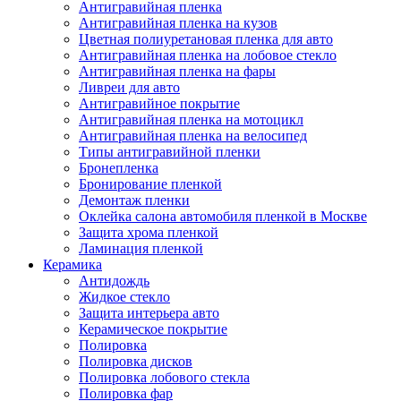
Антигравийная пленка
Антигравийная пленка на кузов
Цветная полиуретановая пленка для авто
Антигравийная пленка на лобовое стекло
Антигравийная пленка на фары
Ливреи для авто
Антигравийное покрытие
Антигравийная пленка на мотоцикл
Антигравийная пленка на велосипед
Типы антигравийной пленки
Бронепленка
Бронирование пленкой
Демонтаж пленки
Оклейка салона автомобиля пленкой в Москве
Защита хрома пленкой
Ламинация пленкой
Керамика
Антидождь
Жидкое стекло
Защита интерьера авто
Керамическое покрытие
Полировка
Полировка дисков
Полировка лобового стекла
Полировка фар