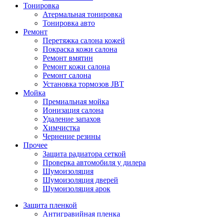
Тонировка
Атермальная тонировка
Тонировка авто
Ремонт
Перетяжка салона кожей
Покраска кожи салона
Ремонт вмятин
Ремонт кожи салона
Ремонт салона
Установка тормозов JBT
Мойка
Премиальная мойка
Ионизация салона
Удаление запахов
Химчистка
Чернение резины
Прочее
Защита радиатора сеткой
Проверка автомобиля у дилера
Шумоизоляция
Шумоизоляция дверей
Шумоизоляция арок
Защита пленкой
Антигравийная пленка