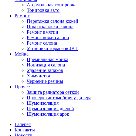
Атермальная тонировка
Тонировка авто
Ремонт
Перетяжка салона кожей
Покраска кожи салона
Ремонт вмятин
Ремонт кожи салона
Ремонт салона
Установка тормозов JBT
Мойка
Премиальная мойка
Ионизация салона
Удаление запахов
Химчистка
Чернение резины
Прочее
Защита радиатора сеткой
Проверка автомобиля у дилера
Шумоизоляция
Шумоизоляция дверей
Шумоизоляция арок
Галерея
Контакты
Новости