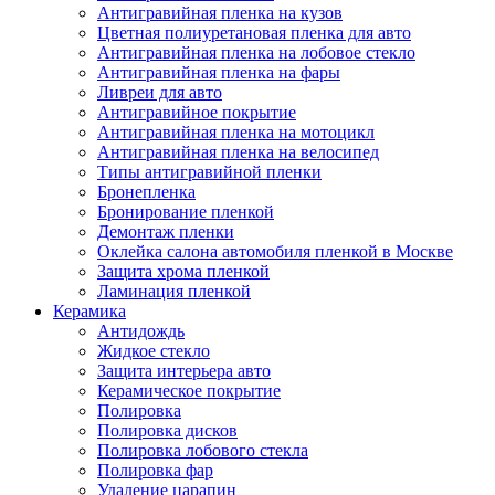
Антигравийная пленка на кузов
Цветная полиуретановая пленка для авто
Антигравийная пленка на лобовое стекло
Антигравийная пленка на фары
Ливреи для авто
Антигравийное покрытие
Антигравийная пленка на мотоцикл
Антигравийная пленка на велосипед
Типы антигравийной пленки
Бронепленка
Бронирование пленкой
Демонтаж пленки
Оклейка салона автомобиля пленкой в Москве
Защита хрома пленкой
Ламинация пленкой
Керамика
Антидождь
Жидкое стекло
Защита интерьера авто
Керамическое покрытие
Полировка
Полировка дисков
Полировка лобового стекла
Полировка фар
Удаление царапин