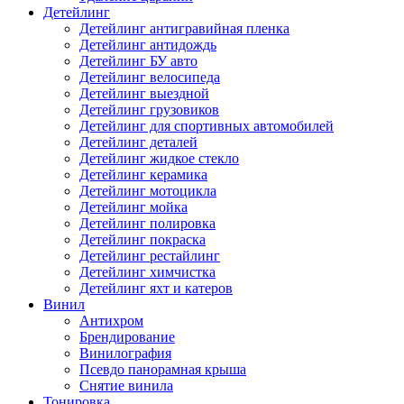
Детейлинг
Детейлинг антигравийная пленка
Детейлинг антидождь
Детейлинг БУ авто
Детейлинг велосипеда
Детейлинг выездной
Детейлинг грузовиков
Детейлинг для спортивных автомобилей
Детейлинг деталей
Детейлинг жидкое стекло
Детейлинг керамика
Детейлинг мотоцикла
Детейлинг мойка
Детейлинг полировка
Детейлинг покраска
Детейлинг рестайлинг
Детейлинг химчистка
Детейлинг яхт и катеров
Винил
Антихром
Брендирование
Винилография
Псевдо панорамная крыша
Снятие винила
Тонировка