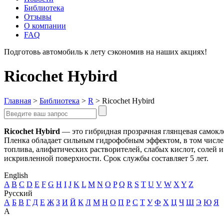
Библиотека
Отзывы
О компании
FAQ
Подготовь автомобиль к лету сэкономив на наших акциях!
под
Ricochet Hybird
Главная
>
Библиотека
>
R
>
Ricochet Hybird
Ricochet Hybird
— это гибридная прозрачная глянцевая самокл
Пленка обладает сильным гидрофобным эффектом, в том числе к
топлива, алифатических растворителей, слабых кислот, солей 
искривленной поверхности. Срок службы составляет 5 лет.
English
A
B
C
D
E
F
G
H
I
J
K
L
M
N
O
P
Q
R
S
T
U
V
W
X
Y
Z
Русский
А
Б
В
Г
Д
Е
Ж
З
И
Й
К
Л
М
Н
О
П
Р
С
Т
У
Ф
Х
Ц
Ч
Ш
Э
Ю
Я
A